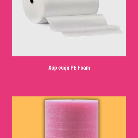
Xốp cuộn PE Foam