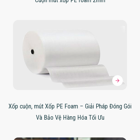
Cuộn mút xốp PE foam 2mm
Xốp cuộn, mút Xốp PE Foam – Giải Pháp Đóng Gói
Và Bảo Vệ Hàng Hóa Tối Ưu