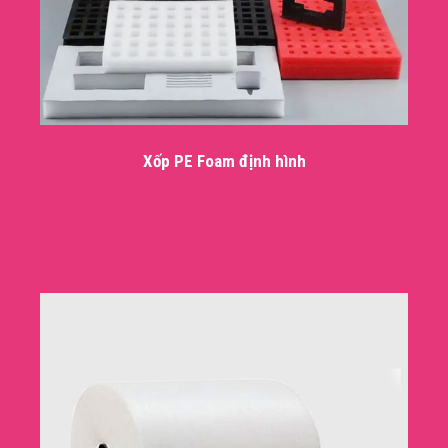
Xốp PE Foam định hình