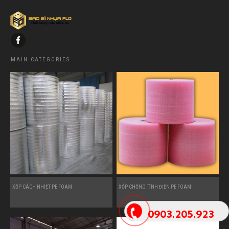
MAIN CATEGORIES
XỐP CÁCH NHIỆT PE FOAM
XỐP CHỐNG TĨNH ĐIỆN PE FOAM
0903.205.923