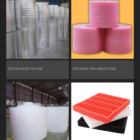
XỐP CÁCH NHIỆT PE FOAM
XỐP CHỐNG TĨNH ĐIỆN PE FOAM