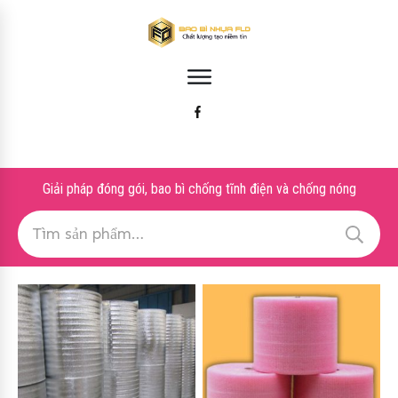
Giải pháp đóng gói, bao bì chống tĩnh điện và chống nóng
Tìm
kiếm: