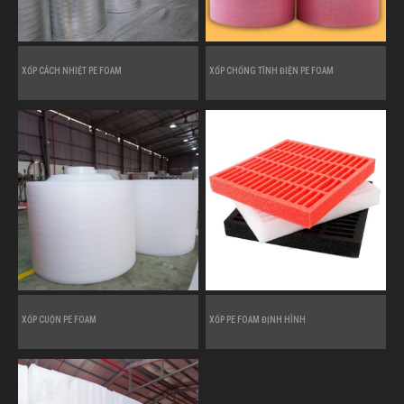
XỐP CÁCH NHIỆT PE FOAM
XỐP CHỐNG TĨNH ĐIỆN PE FOAM
XỐP CUỘN PE FOAM
XỐP PE FOAM ĐỊNH HÌNH