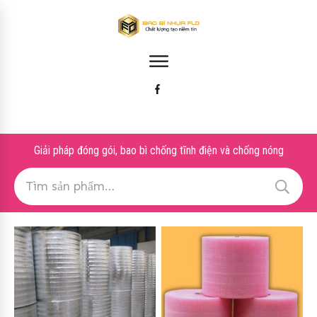
Giải pháp đóng gói, bao bì chống tĩnh điện và chống nóng
Tìm
kiếm: