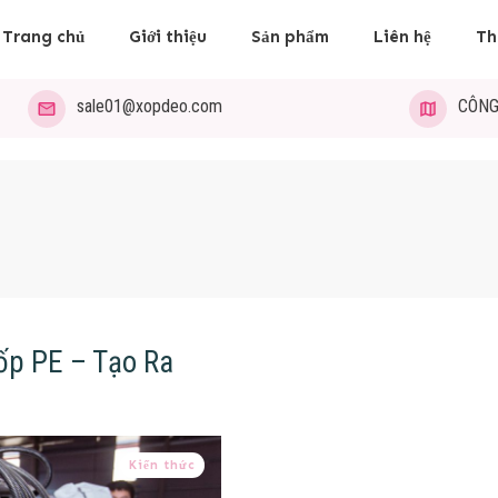
Trang chủ
Giới thiệu
Sản phẩm
Liên hệ
Th
sale01@xopdeo.com
CÔNG
ốp PE – Tạo Ra
Kiến thức